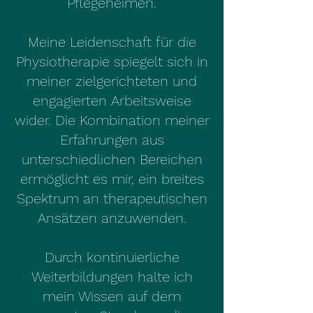
Pflegeheimen.
Meine Leidenschaft für die
Physiotherapie spiegelt sich in
meiner zielgerichteten und
engagierten Arbeitsweise
wider. Die Kombination meiner
Erfahrungen aus
unterschiedlichen Bereichen
ermöglicht es mir, ein breites
Spektrum an therapeutischen
Ansätzen anzuwenden.
Durch kontinuierliche
Weiterbildungen halte ich
mein Wissen auf dem