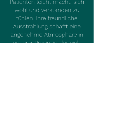
Patienten leicht macht, sich
wohl und verstanden zu
fühlen. Ihre freundliche
Ausstrahlung schafft eine
angenehme Atmosphäre in
unserer Praxis, in der sich
jeder gut aufgehoben fühlen
kann. Sie hört aufmerksam zu
und geht einfühlsam auf
individuelle Bedürfnisse ein.
Eine ihrer besonderen Stärken
liegt in ihrer Aufmerksamkeit
für Details. Ricarda legt großen
Wert darauf, die spezifischen
Herausforderungen und