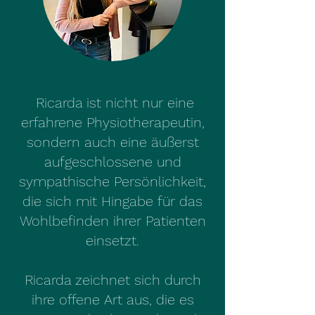
Ricarda ist nicht nur eine
erfahrene Physiotherapeutin,
sondern auch eine äußerst
aufgeschlossene und
sympathische Persönlichkeit,
die sich mit Hingabe für das
Wohlbefinden ihrer Patienten
einsetzt.
Ricarda zeichnet sich durch
ihre offene Art aus, die es