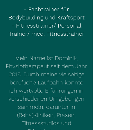
- Fachtrainer für
Bodybuilding und Kraftsport
- Fitnesstrainer/ Personal
Trainer/
med. Fitnesstrainer
Mein Name ist Dominik,
Physiotherapeut seit dem Jahr
2018. Durch meine vielseitige
berufliche Laufbahn konnte
ich wertvolle Erfahrungen in
verschiedenen Umgebungen
sammeln, darunter in
(Reha)Kliniken, Praxen,
Fitnessstudios und