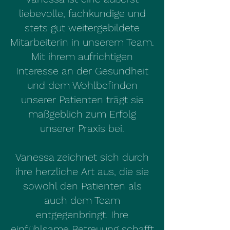
liebevolle, fachkundige und
stets gut weitergebildete
Mitarbeiterin in unserem Team.
Mit ihrem aufrichtigen
Interesse an der Gesundheit
und dem Wohlbefinden
unserer Patienten trägt sie
maßgeblich zum Erfolg
unserer Praxis bei.
Vanessa zeichnet sich durch
ihre herzliche Art aus, die sie
sowohl den Patienten als
auch dem Team
entgegenbringt. Ihre
einfühlsame Betreuung schafft